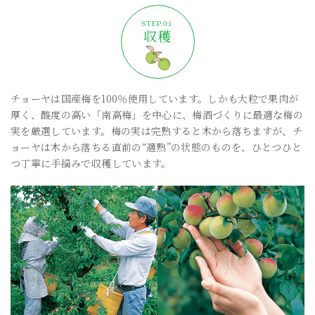
収穫
チョーヤは国産梅を100％使用しています。しかも大粒で果肉が
厚く、酸度の高い「南高梅」を中心に、梅酒づくりに最適な梅の
実を厳選しています。梅の実は完熟すると木から落ちますが、チ
ョーヤは木から落ちる直前の“適熟”の状態のものを、ひとつひと
つ丁寧に手摘みで収穫しています。