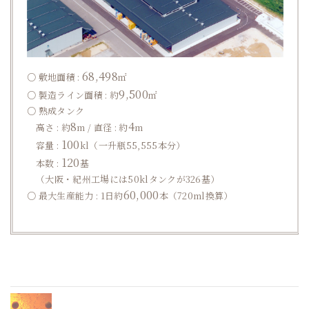
68,498
○ 敷地面積 :
㎡
9,500
○ 製造ライン面積 : 約
㎡
○ 熟成タンク
8
4
高さ : 約
m / 直径 : 約
m
100
容量 :
kl（一升瓶55,555本分）
120
本数 :
基
（大阪・紀州工場には50klタンクが326基）
60,000
○ 最大生産能力 : 1日約
本（720ml換算）