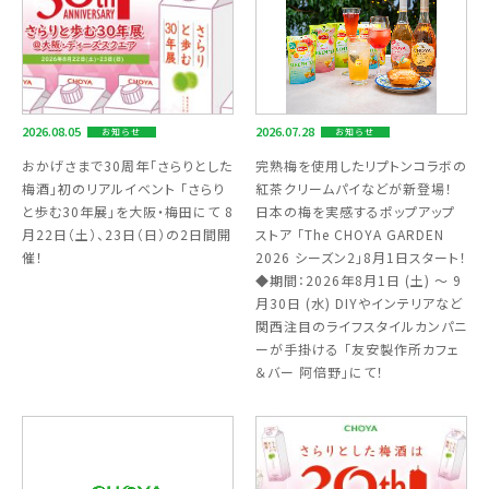
2026.08.05
2026.07.28
お知らせ
お知らせ
おかげさまで30周年「さらりとした
完熟梅を使用したリプトンコラボの
梅酒」初のリアルイベント 「さらり
紅茶クリームパイなどが新登場！
と歩む30年展」を大阪・梅田にて 8
日本の梅を実感するポップアップ
月22日（土）、23日（日）の2日間開
ストア 「The CHOYA GARDEN
催！
2026 シーズン2」8月1日スタート！
◆期間：2026年8月1日 (土) ～ 9
月30日 (水) DIYやインテリアなど
関西注目のライフスタイルカンパニ
ーが手掛ける 「友安製作所カフェ
＆バー 阿倍野」にて！